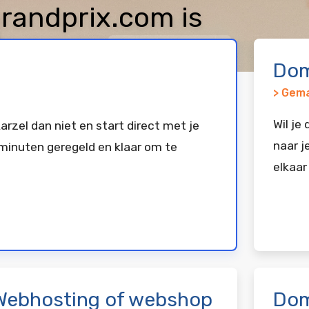
andprix.com is
keerd bij
Vimexx
Dom
> Gema
Wil je
arzel dan niet en start direct met je
naar j
minuten geregeld en klaar om te
elkaar
Webhosting of webshop
Dom