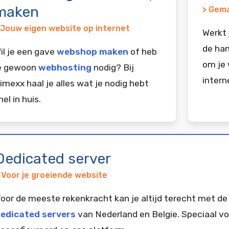
maken
> Gema
 Jouw eigen website op internet
Werkt 
de han
il je een gave
webshop maken
of heb
om je 
e gewoon
webhosting
nodig? Bij
intern
imexx haal je alles wat je nodig hebt
nel in huis.
Dedicated server
 Voor je groeiende website
oor de meeste rekenkracht kan je altijd terecht met de
edicated servers
van Nederland en Belgie. Speciaal vo