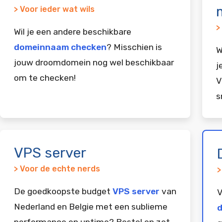
> Voor ieder wat wils
>
Wil je een andere beschikbare
domeinnaam checken
? Misschien is
W
jouw droomdomein nog wel beschikbaar
j
om te checken!
V
s
VPS server
> Voor de echte nerds
>
De goedkoopste budget
VPS server
van
V
Nederland en Belgie met een sublieme
d
performance en uptime? Bestel en zet